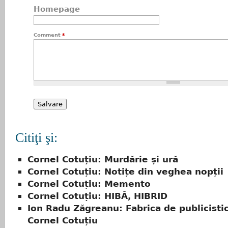
Homepage
Comment
*
Citiţi şi:
Cornel Cotuțiu: Murdărie și ură
Cornel Cotuțiu: Notițe din veghea nopții
Cornel Cotuțiu: Memento
Cornel Cotuțiu: HIBĂ, HIBRID
Ion Radu Zăgreanu: Fabrica de publicistic
Cornel Cotuțiu