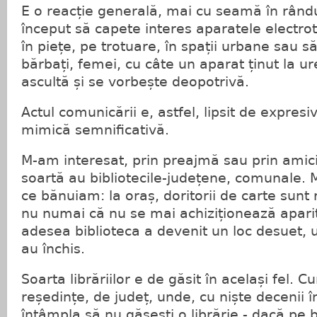
E o reacție generală, mai cu seamă în rândul
început să capete interes aparatele electro
în piețe, pe trotuare, în spații urbane sau să
bărbați, femei, cu câte un aparat ținut la u
ascultă și se vorbește deopotrivă.
Actul comunicării e, astfel, lipsit de expresiv
mimică semnificativă.
M-am interesat, prin preajmă sau prin amici 
soartă au bibliotecile-județene, comunale. 
ce bănuiam: la oraș, doritorii de carte sunt ra
nu numai că nu se mai achiziționează apariț
adesea biblioteca a devenit un loc desuet, un
au închis.
Soarta librăriilor e de găsit în același fel. 
reședințe, de județ, unde, cu niște decenii 
întâmpla să nu găsești o librărie - dacă pe