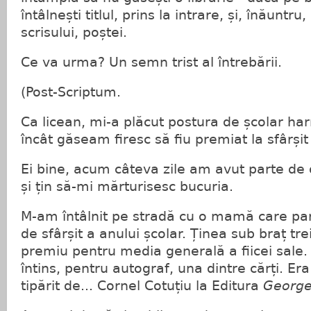
întâlnești titlul, prins la intrare, și, înăuntr
scrisului, poștei.
Ce va urma? Un semn trist al întrebării.
(Post-Scriptum.
Ca licean, mi-a plăcut postura de școlar har
încât găseam firesc să fiu premiat la sfârșit
Ei bine, acum câteva zile am avut parte de 
și țin să-mi mărturisesc bucuria.
M-am întâlnit pe stradă cu o mamă care par
de sfârșit a anului școlar. Ținea sub braț trei
premiu pentru media generală a fiicei sale. 
întins, pentru autograf, una dintre cărți. Er
tipărit de... Cornel Cotuțiu la Editura
George