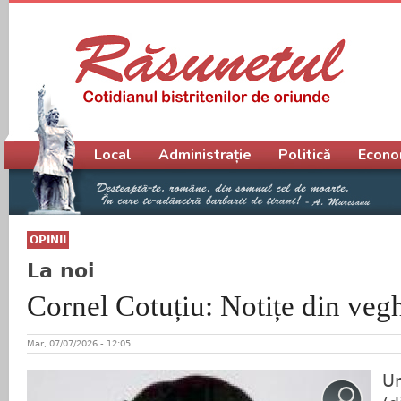
Meniu principal
Local
Administrație
Politică
Econo
OPINII
La noi
Cornel Cotuțiu: Notițe din veg
Mar, 07/07/2026 - 12:05
Un