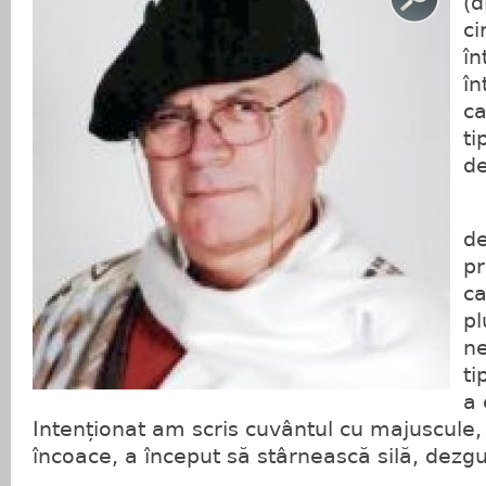
(d
ci
în
în
ca
ti
de
de
pr
ca
pl
ne
ti
a 
Intenționat am scris cuvântul cu majuscule,
încoace, a început să stârnească silă, dezgu