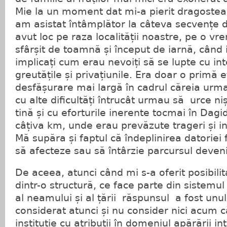
Mie la un moment dat mi-a pierit dragostea
am asistat întâmplător la câteva secvențe di
avut loc pe raza localității noastre, pe o vr
sfârșit de toamnă și început de iarnă, când 
implicați cum erau nevoiți să se lupte cu in
greutățile și privațiunile. Era doar o primă 
desfășurare mai largă în cadrul căreia urma
cu alte dificultăți întrucât urmau să urce ni
tină și cu eforturile inerente tocmai în Dagid
câțiva km, unde erau prevăzute trageri și i
Mă supăra și faptul că îndeplinirea datoriei
să afecteze sau să întârzie parcursul deveni
De aceea, atunci când mi s-a oferit posibili
dintr-o structură, ce face parte din sistemul
al neamului și al țării răspunsul a fost unu
considerat atunci și nu consider nici acum 
instituție cu atribuții în domeniul apărării 