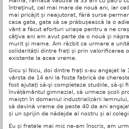
Mama, rămasă văduvă la 33 ani cu patru cop
întreţinut, cel mai mare de nouă ani, iar ceil
mai pricăjit și neajutorat, fără surse perma
casa gata, gata să se prăbușească la o adi
vânt a făcut eforturi uriașe pentru a ne cre
câţiva ani am avut parte de o nouă şi năpraz
murit şi mama. Am răzbit ca urmare a unității
solidarității dintre frați și prin valorificarea 
existente la acea vreme.
Gicu și Nicu, doi dintre frați s-au angajat la 
vârsta de 14 ani la fosta fabrică de cherest
fost ajutați să-şi completeze studiile, să-şi f
învăṭământul gimnazial, să urmeze școli pro
maiștri în domeniul industrializării lemnulu
să devină vreme de peste 40 de ani angajaṭi
și un sprijin de nădejde al nostru și al cole
Eu și fratele mai mic ne-am înscris, am urma