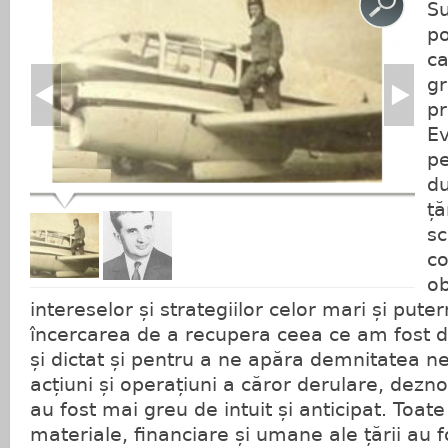
Su
po
ca
gr
p
Ev
pe
du
ță
sc
co
ob
intereselor și strategiilor celor mari și putern
încercarea de a recupera ceea ce am fost d
și dictat și pentru a ne apăra demnitatea n
acțiuni și operațiuni a căror derulare, dezno
au fost mai greu de intuit și anticipat. Toate
materiale, financiare și umane ale țării au fo