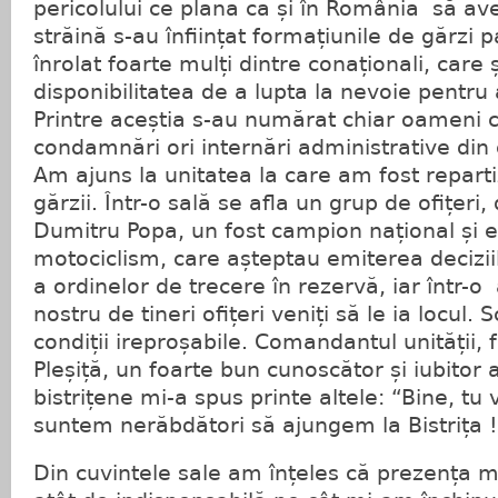
pericolului ce plana ca și în România să av
străină s-au înființat formațiunile de gărzi p
înrolat foarte mulți dintre conaționali, care
disponibilitatea de a lupta la nevoie pentru 
Printre aceștia s-au numărat chiar oameni c
condamnări ori internări administrative din 
Am ajuns la unitatea la care am fost repart
gărzii. Într-o sală se afla un grup de ofițeri
Dumitru Popa, un fost campion național și
motociclism, care așteptau emiterea decizii
a ordinelor de trecere în rezervă, iar într-o
nostru de tineri ofițeri veniți să le ia locul.
condiții ireproșabile. Comandantul unității, 
Pleșiță, un foarte bun cunoscător și iubitor 
bistrițene mi-a spus printe altele: “Bine, tu v
suntem nerăbdători să ajungem la Bistrița !
Din cuvintele sale am înțeles că prezența m