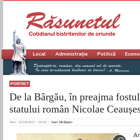
Meniu principal
Local
Administrație
Politică
Econo
PORTRET
De la Bârgău, în preajma fostulu
statului român Nicolae Ceaușe
Sâm, 12/18/2021 - 20:00
Ioan Sărăţean
Am