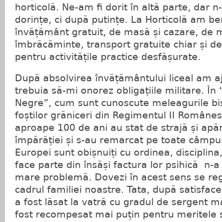
horticolă. Ne-am fi dorit în altă parte, dar
dorințe, ci după putințe. La Horticolă am be
învățământ gratuit, de masă și cazare, de 
îmbrăcăminte, transport gratuite chiar și d
pentru activitățile practice desfășurate.
După absolvirea învățământului liceal am aj
trebuia să-mi onorez obligațiile militare. În
Negre”, cum sunt cunoscute meleagurile bis
foștilor grăniceri din Regimentul II Românes
aproape 100 de ani au stat de strajă și apă
împărăției și s-au remarcat pe toate câmpur
Europei sunt obișnuiți cu ordinea, disciplina
face parte din însăși factura lor psihică n-a 
mare problemă. Dovezi în acest sens se regă
cadrul familiei noastre. Tata, după satisfacer
a fost lăsat la vatră cu gradul de sergent maj
fost recompesat mai puțin pentru meritele s