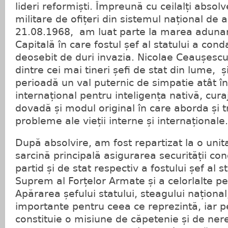
lideri reformiști. Împreună cu ceilalți absolve
militare de ofițeri din sistemul național de ap
21.08.1968, am luat parte la marea adunar
Capitală în care fostul șef al statului a co
deosebit de duri invazia. Nicolae Ceaușesc
dintre cei mai tineri șefi de stat din lume, ș
perioadă un val puternic de simpatie atât în
internațional pentru inteligența nativă, cur
dovadă și modul original în care aborda și t
probleme ale vieții interne și internaționale.
După absolvire, am fost repartizat la o unit
sarcină principală asigurarea securității co
partid și de stat respectiv a fostului șef al
Suprem al Forțelor Armate și a celorlalte per
Apărarea șefului statului, steagului național,
importante pentru ceea ce reprezintă, iar pe
constituie o misiune de căpetenie și de nere