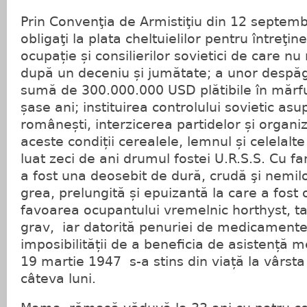
Prin Convenţia de Armistiţiu din 12 septem
obligaţi la plata cheltuielilor pentru întreţi
ocupație și consilierilor sovietici de care 
după un deceniu și jumătate; a unor despăgu
sumă de 300.000.000 USD plătibile în mărfu
șase ani; instituirea controlului sovietic asup
românești, interzicerea partidelor și organizaţ
aceste condiții cerealele, lemnul și celelalte 
luat zeci de ani drumul fostei U.R.S.S. Cu f
a fost una deosebit de dură, crudă şi nem
grea, prelungită și epuizantă la care a fost ob
favoarea ocupantului vremelnic horthyst, ta
grav, iar datorită penuriei de medicamente,
imposibilității de a beneficia de asistență m
19 martie 1947 s-a stins din viață la vârsta
câteva luni.