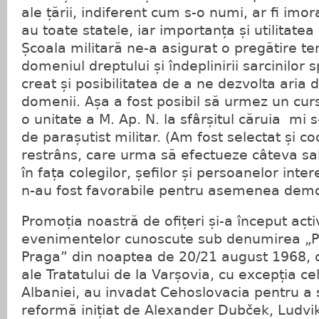
ale țării, indiferent cum s-o numi, ar fi imor
au toate statele, iar importanța și utilitatea
Școala militară ne-a asigurat o pregătire t
domeniul dreptului și îndeplinirii sarcinilor 
creat și posibilitatea de a ne dezvolta aria de 
domenii. Așa a fost posibil să urmez un cur
o unitate a M. Ap. N. la sfârșitul căruia mi 
de parașutist militar. (Am fost selectat și co
restrâns, care urma să efectueze câteva sa
în fața colegilor, șefilor și persoanelor inte
n-au fost favorabile pentru asemenea demons
Promoția noastră de ofițeri și-a început acti
evenimentelor cunoscute sub denumirea „P
Praga” din noaptea de 20/21 august 1968, c
ale Tratatului de la Varșovia, cu excepția ce
Albaniei, au invadat Cehoslovacia pentru a
reformă inițiat de Alexander Dubček, Ludvik