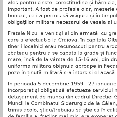
ales pentru cinste, corectitudine și hărnicie,
important. A fost de profesie olar, meserie
bunicul, ce i-a permis să asigure și în timpul 
obligațiilor militare necesarul de veselă al uni
Fratele Nicu a venit și el din armată cu gr
care a efectuat-o la Craiova, în capitala Ol
tinerii localnici erau recunoscuți pentru ar
zbăteau pentru a se căpăta la grade și funcț
mare, încă de la vârsta de 15-16 ani, din d
uniforma militară obișnuia aproape în fieca
poze în ținută militară s-a întors și el acasă
În perioada 5 decembrie 1959 - 27 ianuarie
încorporat și obligat să efectueze serviciul m
detașament de muncă din cadrul Direcṭiei G
Muncii la Combinatul Siderurgic de la Călan,
trimis acolo, știau/trebuiau să știe că în cali
de familie al fraṭilor mai mici era exonerat d