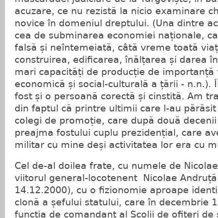
acuzare, ce nu rezistă la nicio examinare c
novice în domeniul dreptului. (Una dintre a
cea de subminarea economiei naționale, car
falsă și neîntemeiată, câtă vreme toată via
construirea, edificarea, înălțarea și darea î
mari capacități de producție de importanță 
economică și social-culturală a țării - n.n.). 
fost și o persoană corectă și cinstită. Am t
din faptul că printre ultimii care l-au părăsit
colegi de promoție, care după două decenii 
preajma fostului cuplu prezidențial, care a
militar cu mine deși activitatea lor era cu m
Cel de-al doilea frate, cu numele de Nicola
viitorul general-locotenent Nicolae Andruț
14.12.2000), cu o fizionomie aproape ident
clonă a șefului statului, care în decembrie 1
funcția de comandant al Școlii de ofițeri de 