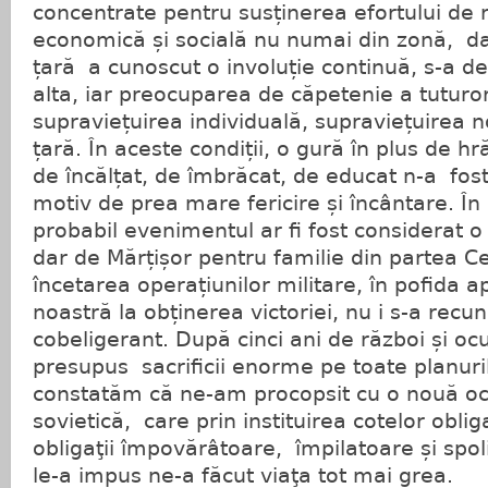
concentrate pentru susținerea efortului de r
economică și socială nu numai din zonă, dar
țară a cunoscut o involuție continuă, s-a de
alta, iar preocuparea de căpetenie a tuturo
supraviețuirea individuală, supraviețuirea 
țară. În aceste condiții, o gură în plus de hrăn
de încălțat, de îmbrăcat, de educat n-a fos
motiv de prea mare fericire și încântare. În
probabil evenimentul ar fi fost considerat 
dar de Mărțișor pentru familie din partea Ce
încetarea operațiunilor militare, în pofida a
noastră la obținerea victoriei, nu i s-a recu
cobeligerant. După cinci ani de război și oc
presupus sacrificii enorme pe toate planur
constatăm că ne-am procopsit cu o nouă ocu
sovietică, care prin instituirea cotelor obliga
obligaţii împovărâtoare, împilatoare și spol
le-a impus ne-a făcut viaţa tot mai grea.