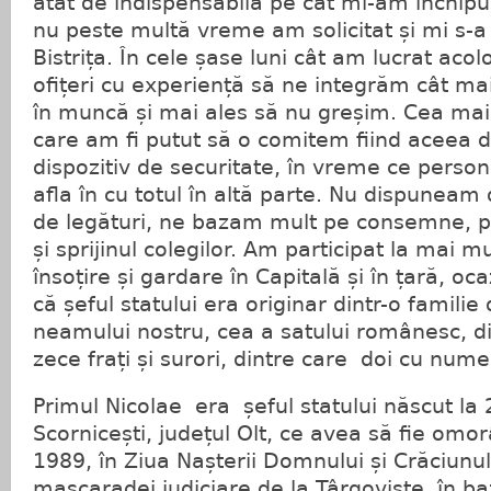
atât de indispensabilă pe cât mi-am închipu
nu peste multă vreme am solicitat și mi s-a 
Bistrița. În cele șase luni cât am lucrat aco
ofițeri cu experiență să ne integrăm cât ma
în muncă și mai ales să nu greșim. Cea ma
care am fi putut să o comitem fiind aceea 
dispozitiv de securitate, în vreme ce perso
afla în cu totul în altă parte. Nu dispuneam 
de legături, ne bazam mult pe consemne, pe
și sprijinul colegilor. Am participat la mai m
însoțire și gardare în Capitală și în țară, oc
că șeful statului era originar dintr-o familie
neamului nostru, cea a satului românesc, di
zece frați și surori, dintre care doi cu num
Primul Nicolae era șeful statului născut la 
Scornicești, județul Olt, ce avea să fie omo
1989, în Ziua Nașterii Domnului și Crăciunul
mascaradei judiciare de la Târgoviște, în b