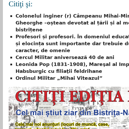
Citiţi şi:
Colonelul inginer (r) Câmpeanu Mihai-Mi
Gheorghe –oștean devotat al țării și al m
bistrițene
Profesori și profesori. În domeniul educaț
și elocința sunt importante dar trebuie 
caracter, de omenie
Cercul Militar aniversează 40 de ani
Leonida Pop (1831-1908), Mareşal al Imp
Habsburgic cu filiaţii feldrihane
Ordinul Militar „Mihai Viteazul”