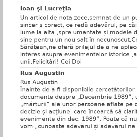
Ioan şi Lucreţia
Un articol de nota zece,semnat de un pu
sincer ș corect, ce redă adevărul, pe căi
lume la alta ,spre umantate și modele 
sine pentru un nou salt în necunoscut.
Sărățean,ne oferă prilejul de a ne aplec
interes asupra evenimentelor istorice ,
unii.Felicitări! Cei Doi
Rus Augustin
Rus Augustin
Înainte de a fi disponibile cercetătorilo
documente despre „Decembrie 1989”, u
„mărturii” ale unor persoane aflate pe d
decizie și acțiune, care încearcă să clar
evenimente din dec. 1989”. Poate că nu
vom „cunoaște adevărul și adevărul ne v