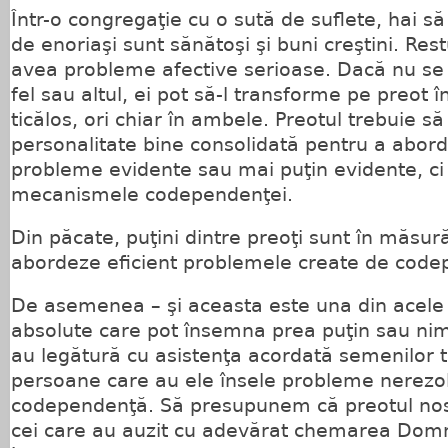
Într-o congregaţie cu o sută de suflete, hai 
de enoriaşi sunt sănătoşi şi buni creştini. Res
avea probleme afective serioase. Dacă nu se 
fel sau altul, ei pot să-l transforme pe preot 
ticălos, ori chiar în ambele. Preotul trebuie s
personalitate bine consolidată pentru a abord
probleme evidente sau mai puţin evidente, ci 
mecanismele codependenţei.
Din păcate, puţini dintre preoţi sunt în măsură
abordeze eficient problemele create de code
De asemenea – şi aceasta este una din acele 
absolute care pot însemna prea puţin sau nimi
au legătură cu asistenţa acordată semenilor t
persoane care au ele însele probleme nerezo
codependenţă. Să presupunem că preotul nost
cei care au auzit cu adevărat chemarea Domnu