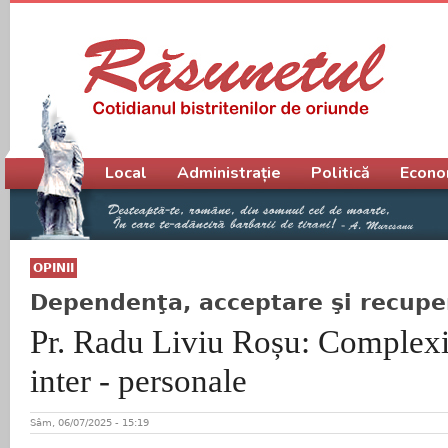
Meniu principal
Local
Administrație
Politică
Econo
OPINII
Dependenţa, acceptare şi recupe
Pr. Radu Liviu Roșu: Complexita
inter - personale
Sâm, 06/07/2025 - 15:19