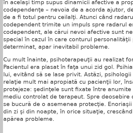
în acelaşi timp supus dinamicii afective a propr
codependenţe – nevoia de a acorda ajutor, de 
de a fi totul pentru ceilalţi. Atunci când radaru
codependent trimite un impuls spre radarul e
codependent, ale cărui nevoi afective sunt nes
special în cazul în care conturul personalităţii
determinat, apar inevitabil probleme.
Cu mult înainte, psihoterapeuţii au realizat fo
Pacientul era plasat în faţa unui zid gol. Psihia
lui, evitând să se lase privit. Astăzi, psihologii
relaţie mult mai apropiată cu pacienţii lor, în
protejeze: şedinţele sunt fixate între anumite 
mediu controlat de terapeut. Spre deosebire d
se bucură de o asemenea protecţie. Enoriaşii îi
din zi şi din noapte, în orice situaţie, crescând
apărea probleme.