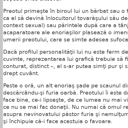
Preotul primeşte în biroul lui un bărbat sau 
ca el să devină înlocuitorul tovarăşului său de
context sexual) sau părintele după care a tânj
acaparatoare ale enoriaşilor plasează o imen
umerii preotului, care se simte adesea sufoca
Dacă profilul personalităţii lui nu este ferm de
cuvinte, reprezentarea lui grafică trebuie să f
conturat, distinct –, el s-ar putea simţi pur şi
drept cuvânt.
Peste o oră, un alt enoriaş şade pe scaunul din
descărcându-şi furia oarbă. Preotului îi este 
face bine, ce-i lipseşte, de ce lumea nu mai v
ce nu se mai fac donaţii. Nu numai că omul r
asupra nevinovatului păstor furia şi nemulţumir
şi închipuie că-i face acestuia o favoare.