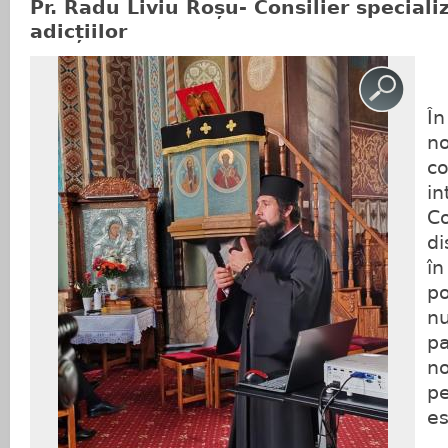
Pr. Radu Liviu Roșu- Consilier speciali
adicțiilor
În
no
co
in
C
di
în
po
nu
pa
no
pe
es