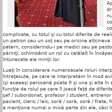
Ap
d
nu
c
co
complicate, cu totul şi cu totul diferite de rea
un patron sau un soţ sau pe oricine altcineva 
patern, considerindu-i pe medici sau pe pastor
părinţi, schimbând un rol cu celălalt în încăper
întunecate ale minţii lor.
Luaţi în considerare numeroasele roluri inte
întreţesute, pe care le interpretăm în mod evid
(şi aceeaşi persoană poate fi şi una şi alta în 
funcţie de rolul pe care îl joacă faţă de diferite
şef / subordonat, profesor / student, antrenor /
pacient, cleric / laic, soră / soră, soră / frate, 
a menţiona numai o mică parte din ele, căci î