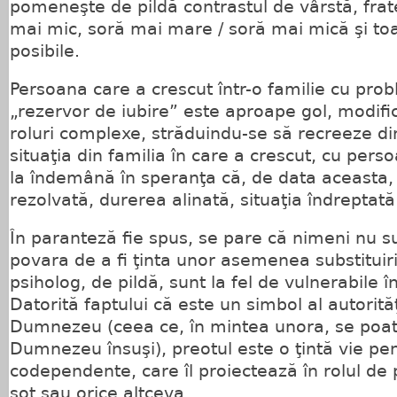
pomeneşte de pildă contrastul de vârstă, frat
mai mic, soră mai mare / soră mai mică şi toa
posibile.
Persoana care a crescut într-o familie cu prob
„rezervor de iubire” este aproape gol, modifi
roluri complexe, străduindu-se să recreeze di
situaţia din familia în care a crescut, cu pers
la îndemână în speranţa că, de data aceasta,
rezolvată, durerea alinată, situaţia îndreptată
În paranteză fie spus, se pare că nimeni nu s
povara de a fi ţinta unor asemenea substituiri
psiholog, de pildă, sunt la fel de vulnerabile î
Datorită faptului că este un simbol al autorităţ
Dumnezeu (ceea ce, în mintea unora, se poate
Dumnezeu însuşi), preotul este o ţintă vie pe
codependente, care îl proiectează în rolul de 
soţ sau orice altceva.