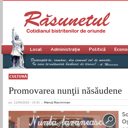
Meniu principal
Local
Administrație
Politică
Econo
CULTURĂ
Promovarea nunţii năsăudene
Joi, 11/04/2010 - 14:31
Menuţ Maximinian
Sc
Oş