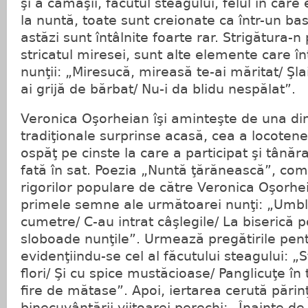
şi a cămăşii, făcutul steagului, felul în care
la nuntă, toate sunt creionate ca într-un ba
astăzi sunt întâlnite foarte rar. Strigătura-n 
stricatul miresei, sunt alte elemente care în
nunţii: „Miresucă, mireasă te-ai măritat/ Şla
ai grijă de bărbat/ Nu-i da blidu nespălat”.
Veronica Oşorheian îşi aminteşte de una din
tradiţionale surprinse acasă, cea a locotene
ospăţ pe cinste la care a participat şi tânăr
fată în sat. Poezia „Nuntă ţărănească”, c
rigorilor populare de către Veronica Oşorhe
primele semne ale următoarei nunţi: „Umbl
cumetre/ C-au intrat câşlegile/ La biserică
sloboade nunţile”. Urmează pregătirile pentr
evidenţiindu-se cel al făcutului steagului: 
flori/ Şi cu spice mustăcioase/ Panglicuţe în t
fire de mătase”. Apoi, iertarea cerută părin
binecuvântării viitoarei perechi: „Înainte de 