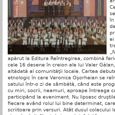
an
Ce
se
în
de
pr
ei
tr
.
„N
apărut la Editura Reîntregirea, combină feri
cele 16 desene în creion ale lui Valer Gălan
altădată al comunităţii locale. Cartea debu
etnologic în care Veronica Oşorheian se reîn
satului într-o zi de sâmbătă, când este pr
cu miri, socrii, neamuri, aproape întreaga 
participând la eveniment. Nu lipsesc druştile,
fiecare având rolul lui bine determinat, care
scriitoare prin versuri. Atât dusul colacului