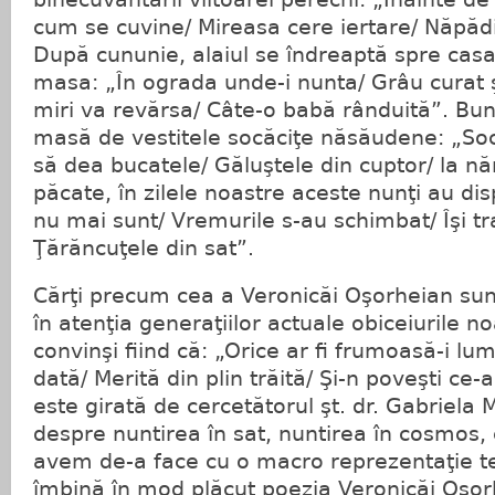
cum se cuvine/ Mireasa cere iertare/ Năpăd
După cununie, alaiul se îndreaptă spre cas
masa: „În ograda unde-i nunta/ Grâu curat şi
miri va revărsa/ Câte-o babă rânduită”. Bun
masă de vestitele socăciţe năsăudene: „Socă
să dea bucatele/ Găluştele din cuptor/ la nă
păcate, în zilele noastre aceste nunţi au dis
nu mai sunt/ Vremurile s-au schimbat/ Îşi t
Ţărăncuţele din sat”.
Cărţi precum cea a Veronicăi Oşorheian su
în atenţia generaţiilor actuale obiceiurile n
convinşi fiind că: „Orice ar fi frumoasă-i lum
dată/ Merită din plin trăită/ Şi-n poveşti ce
este girată de cercetătorul şt. dr. Gabriela 
despre nuntirea în sat, nuntirea în cosmos,
avem de-a face cu o macro reprezentaţie te
îmbină în mod plăcut poezia Veronicăi Oşorh