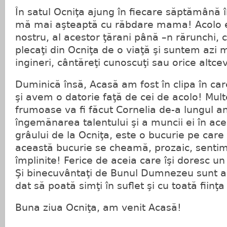
În satul Ocniţa ajung în fiecare săptămână 
mă mai aşteaptă cu răbdare mama! Acolo es
nostru, al acestor ţărani până –n rărunchi,
plecaţi din Ocniţa de o viaţă şi suntem azi m
ingineri, cântăreţi cunoscuţi sau orice altce
Duminică însă, Acasă am fost în clipa în ca
şi avem o datorie faţă de cei de acolo! Mult
frumoase va fi făcut Cornelia de-a lungul an
îngemănarea talentului şi a muncii ei în a
grâului de la Ocniţa, este o bucurie pe care 
această bucurie se cheamă, prozaic, sentim
împlinite! Ferice de aceia care îşi doresc un
Şi binecuvântaţi de Bunul Dumnezeu sunt ac
dat să poată simţi în suflet şi cu toată fiinţ
Buna ziua Ocniţa, am venit Acasă!