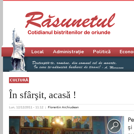
Meniu principal
Local
Administrație
Politică
Econo
CULTURĂ
În sfârşit, acasă !
Lun, 12/12/2011 - 11:12
Florentin Archiudean
Pe
şi