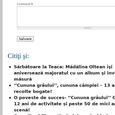
Comment
*
Citiţi şi:
Sărbătoare la Teaca: Mădălina Oltean îşi
aniversează majoratul cu un album şi invi
măsură
‘’Cununa grâului’’, cununa câmpiei – 13 a
recolte bogate!
O poveste de succes- ‘’Cununa grâului’’ O
12 ani de activitate și peste 50 de mici ar
scenă!