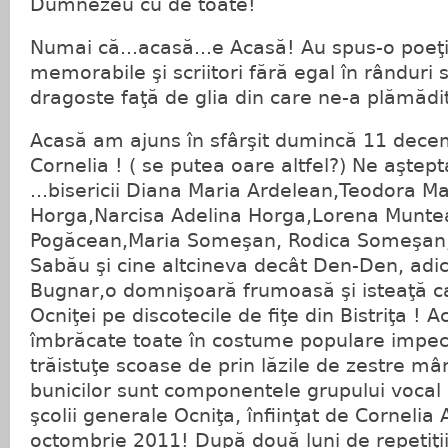
Dumnezeu cu de toate!
Numai că...acasă...e Acasă! Au spus-o poeţi
memorabile şi scriitori fără egal în rânduri 
dragoste faţă de glia din care ne-a plămăd
Acasă am ajuns în sfârşit dumincă 11 dece
Cornelia ! ( se putea oare altfel?) Ne aştep
...bisericii Diana Maria Ardelean,Teodora Mar
Horga,Narcisa Adelina Horga,Lorena Munte
Pogăcean,Maria Someşan, Rodica Someşan
Sabău şi cine altcineva decât Den-Den, ad
Bugnar,o domnişoară frumoasă şi isteaţă c
Ocniţei pe discotecile de fiţe din Bistriţa ! A
îmbrăcate toate în costume populare impeca
trăistuţe scoase de prin lăzile de zestre mâ
bunicilor sunt componentele grupului vocal 
şcolii generale Ocniţa, înfiinţat de Cornelia
octombrie 2011! După două luni de repetiţii