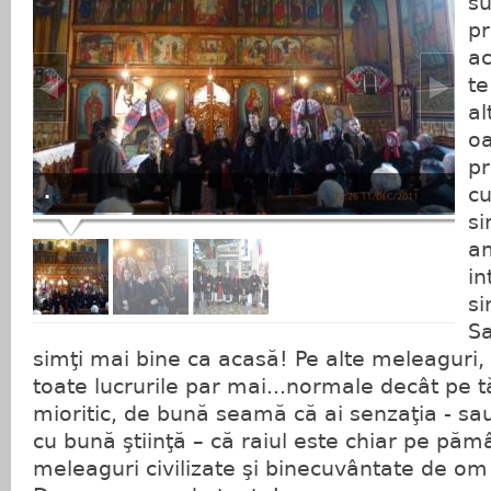
su
pr
ac
te
al
oa
pr
.
cu
si
am
in
si
Sa
simţi mai bine ca acasă! Pe alte meleaguri,
toate lucrurile par mai...normale decât pe 
mioritic, de bună seamă că ai senzaţia - sau
cu bună ştiinţă – că raiul este chiar pe păm
meleaguri civilizate şi binecuvântate de om