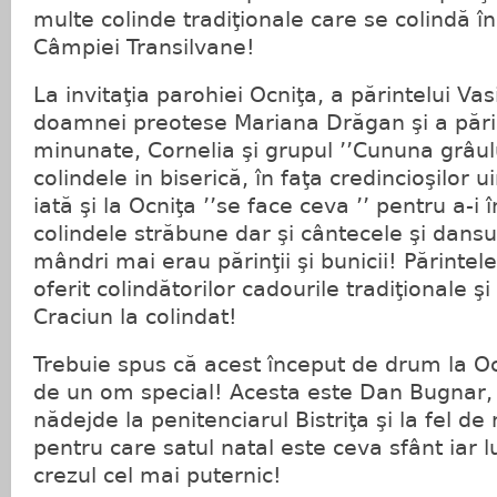
multe colinde tradiţionale care se colindă în
Câmpiei Transilvane!
La invitaţia parohiei Ocniţa, a părintelui Va
doamnei preotese Mariana Drăgan şi a părinţ
minunate, Cornelia şi grupul ’’Cununa grâul
colindele in biserică, în faţa credincioşilor u
iată şi la Ocniţa ’’se face ceva ’’ pentru a-i 
colindele străbune dar şi cântecele şi dansu
mândri mai erau părinţii şi bunicii! Părintel
oferit colindătorilor cadourile tradiţionale şi 
Craciun la colindat!
Trebuie spus că acest început de drum la Oc
de un om special! Acesta este Dan Bugnar,
nădejde la penitenciarul Bistriţa şi la fel de
pentru care satul natal este ceva sfânt iar l
crezul cel mai puternic!