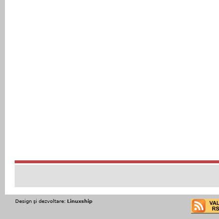
Design şi dezvoltare:
Linuxship