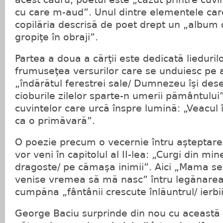
cu care m-aud”. Unul dintre elementele care
copilăria descrisă de poet drept un „album 
gropiţe în obraji”.
Partea a doua a cărţii este dedicată lieduril
frumuseţea versurilor care se unduiesc pe ar
„îndărătul ferestrei sale/ Dumnezeu îşi d
cioburile zilelor sparte-n umerii pământului
cuvintelor care urcă înspre lumină: „Veacul î
ca o primăvară”.
O poezie precum o vecernie întru aşteptare
vor veni în capitolul al II-lea: „Curgi din mi
dragoste/ pe cămaşa inimii”. Aici „Mama se 
venise vremea să mă nasc” întru legănarea
cumpăna „fântânii crescute înlăuntrul/ ierbi
George Baciu surprinde din nou cu această i