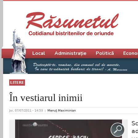
Meniu principal
Local
Administrație
Politică
Econo
LITERE
În vestiarul inimii
Joi, 07/07/2011 - 14:53
Menuţ Maximinian
Sc
ad