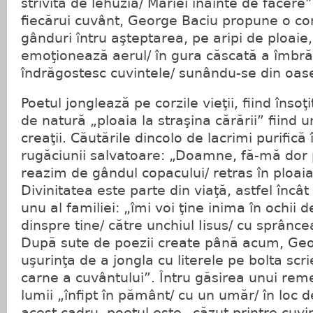
strivită de lehuzia/ Mariei înainte de facere”
fiecărui cuvânt, George Baciu propune o co
gânduri întru aşteptarea, pe aripi de ploaie, 
emoţionează aerul/ în gura căscată a îmbrăţi
îndrăgostesc cuvintele/ sunându-se din oas
Poetul jonglează pe corzile vieţii, fiind însoţ
de natură „ploaia la straşina cărării” fiind un
creaţii. Căutările dincolo de lacrimi purifică
rugăciunii salvatoare: „Doamne, fă-mă dor 
reazim de gândul copacului/ retras în ploai
Divinitatea este parte din viaţă, astfel încâ
unu al familiei: „îmi voi ţine inima în ochii
dinspre tine/ către unchiul Iisus/ cu sprânce
După sute de poezii create până acum, Geo
uşurinţa de a jongla cu literele pe bolta scri
carne a cuvântului”. Întru găsirea unui rem
lumii „înfipt în pământ/ cu un umăr/ în loc d
acest cadru, poetul este „căzut printre cuvi