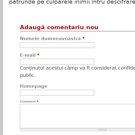
pătrunde pe culoarele inimii întru descifrar
Adaugă comentariu nou
Numele dumneavoastră
*
E-mail
*
Conţinutul acestui câmp va fi considerat confiden
public.
Homepage
Comment
*