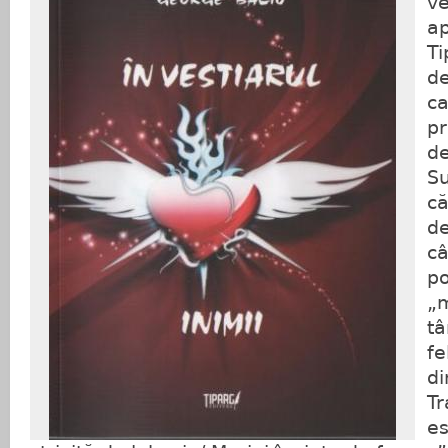
ve
ap
Ti
de
ca
pr
de
Su
că
de
câ
po
„
tâ
fe
di
Tr
es