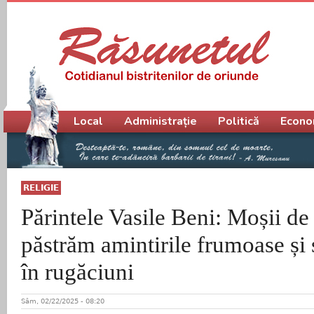
Meniu principal
Local
Administrație
Politică
Econo
RELIGIE
Părintele Vasile Beni: Moșii de 
păstrăm amintirile frumoase și
în rugăciuni
Sâm, 02/22/2025 - 08:20