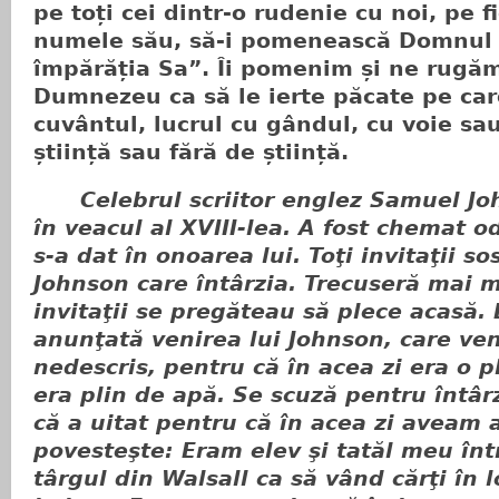
pe toți cei dintr-o rudenie cu noi, pe 
numele său, să-i pomenească Domnul
împărăția Sa”. Îi pomenim și ne rugă
Dumnezeu ca să le ierte păcate pe care
cuvântul, lucrul cu gândul, cu voie sau
știință sau fără de știință.
Celebrul scriitor englez Samuel Jo
în veacul al XVIII-lea. A fost chemat o
s-a dat în onoarea lui. Toţi invitaţii so
Johnson care întârzia. Trecuseră mai m
invitaţii se pregăteau să plece acasă.
anunţată venirea lui Johnson, care ven
nedescris, pentru că în acea zi era o p
era plin de apă. Se scuză pentru întâr
că a uitat pentru că în acea zi aveam 
povesteşte: Eram elev şi tatăl meu într
târgul din Walsall ca să vând cărţi în l