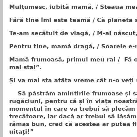
Mulţumesc, iubită mamă, / Steaua mea 
Fără tine îmi este teamă / Că planeta s
Te-am secătuit de vlagă, / M-ai născut,
Pentru tine, mamă dragă, / Soarele e-n
Mamă frumoasă, primul meu rai / Fă 
mai stai”.
Și va mai sta atâta vreme cât n-o veți 
Să păstrăm amintirile frumoase și s
rugăciuni, pentru că și în viața noastr
momentul în care va trebui să plecăm
trecătoare, iar dacă ar trebui să lăsă
rămas bun, cred că acestea ar putea f
uitați!”