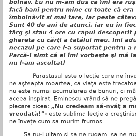
bolnav. Eu nu m-am dus că îmi era ruşi
facă bani pentru mine cu toate că era 
îmbolnăvit şi mai tare, iar peste câtev
Sunt 40 de ani de atunci, iar eu în fie
târg şi stau 4 ore cu capul descoperit
ghereta cu cărţi a tatălui meu. Îmi ad
necazul pe care l-a suportat pentru a
Parcă-l simt că el îmi vorbeşte şi mă i
nu l-am ascultat!
Parastasul este o lecţie care ne învaţă 
ne aşteaptă moartea, că viaţa este trecătoar
nu este numai acumularea de bunuri, ci mân
aceea inspirat, Eminescu vrând să ne preg
plecare zicea:
„Nu credeam să-nvăţ a m
vreodată!”-
este sublima lecţie a creştini
ne înveţe cum să murim frumos.
Să nu-i uităm şi să ne rugăm, să ne rug