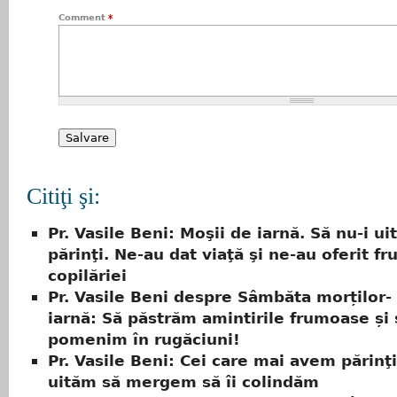
Comment
*
Citiţi şi:
Pr. Vasile Beni: Moşii de iarnă. Să nu-i u
părinţi. Ne-au dat viaţă şi ne-au oferit f
copilăriei
Pr. Vasile Beni despre Sâmbăta morților-
iarnă: Să păstrăm amintirile frumoase și 
pomenim în rugăciuni!
Pr. Vasile Beni: Cei care mai avem părinţ
uităm să mergem să îi colindăm