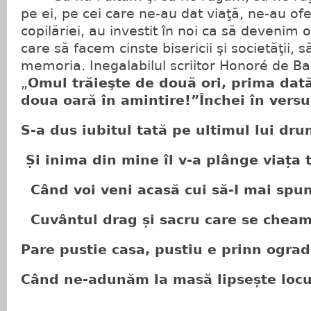
pe ei, pe cei care ne-au dat viaţă, ne-au of
copilăriei, au investit în noi ca să deveni
care să facem cinste bisericii şi societăţii, 
memoria. Inegalabilul scriitor Honoré de Ba
„
Omul trăieşte de două ori, prima dată 
doua oară în amintire!”
Închei în vers
S-a dus iubitul tată pe ultimul lui dr
Și inima din mine îl v-a plânge viața
Când voi veni acasă cui să-I mai sp
Cuvântul drag și sacru care se che
Pare pustie casa, pustiu e prinn ograd
Când ne-adunăm la masă lipsește 