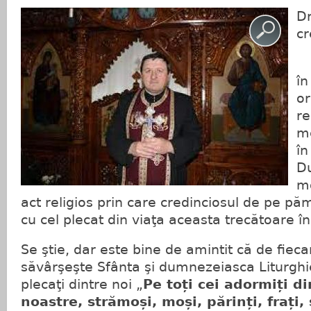
Dr
cr
D
în
or
re
me
în
Du
mo
act religios prin care credinciosul de pe pă
cu cel plecat din viaţa aceasta trecătoare în
Se ştie, dar este bine de amintit că de fiec
săvârşeşte Sfânta şi dumnezeiasca Liturghi
plecaţi dintre noi „
Pe toți cei adormiți d
noastre, strămoși, moși, părinți, frați, su