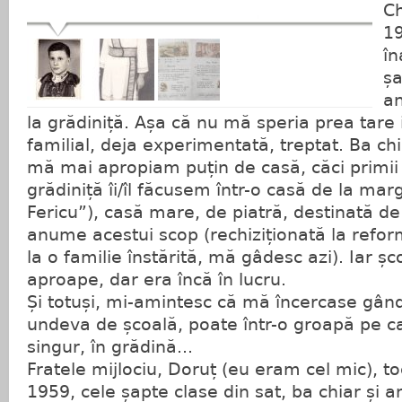
Ch
19
în
șa
an
la grădiniță. Așa că nu mă speria prea tare 
familial, deja experimentată, treptat. Ba chi
mă mai apropiam puțin de casă, căci primii 
grădiniță îi/îl făcusem într-o casă de la mar
Fericu”), casă mare, de piatră, destinată de
anume acestui scop (rechiziționată la refo
la o familie înstărită, mă gâdesc azi). Iar ș
aproape, dar era încă în lucru.
Și totuși, mi-amintesc că mă încercase gâ
undeva de școală, poate într-o groapă pe c
singur, în grădină...
Fratele mijlociu, Doruț (eu eram cel mic), t
1959, cele șapte clase din sat, ba chiar și an