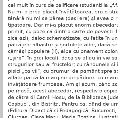
cel mult în curs de calificare (studenți la „f.f.
Nu mi-a prea plăcut învățătoarea, era o str
tânără nu mi se părea (deși era) și avea o ro
țipătoare. Dar mi-a plăcut enorm abecedaru
primit, cu poze ca dintr-o carte de povești. Il
zice azi), deloc schematizate, cu fetițe în un
pătrățele albastre și șorțulețe albe, dacă se 
cămăși populare (ii), albe cu onament colo
(„șire”, în grai local), dacă se aflau în vie sa
strugurilor sau al fructelor; cu rândunele și i
pisici „ca vii”, cu drumuri de pământ spre șc
aflate parcă la margine de pădure, cu mam
învățătoare frumoase. Am și acum, când scr
pe masă, acest abecedar, respectiv o copie
de către dl Camil Hosu, de la Biblioteca Ju
Coșbuc”, din Bistrița. Pentru că, dând de u
(Editura Didactică și Pedagogică, București,
Giurgea, Clara Maru, Maria Boștină, ilustrați