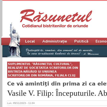
Meniu principal
Local
Administrație
Politică
Econo
SUPLIMENTUL "RĂSUNETUL CULTURAL",
REALIZAT DE SOCIETATEA SCRIITORILOR DIN
BISTRIŢA-NĂSĂUD ŞI UNIUNEA
SCRIITORILOR DIN ROMÂNIA, FILIALA CLUJ
Ce vă amintiţi din prima zi ca ele
Vasile V. Filip: Începuturile. A
Lun, 09/11/2023 - 11:04