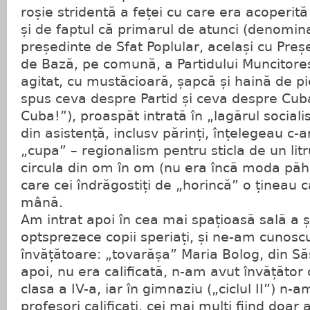
roșie stridentă a feței cu care era acoperită
și de faptul că primarul de atunci (denomina
președinte de Sfat Poplular, același cu Preș
de Bază, pe comună, a Partidului Muncitore
agitat, cu mustăcioară, șapcă și haină de pi
spus ceva despre Partid și ceva despre Cub
Cuba!”), proaspăt intrată în „lagărul sociali
din asistență, inclusv părinți, înțelegeau c-
„cupa” – regionalism pentru sticla de un litru
circula din om în om (nu era încă moda păhă
care cei îndrăgostiți de „horincă” o țineau 
mână.
Am intrat apoi în cea mai spațioasă sală a șc
optsprezece copii speriați, și ne-am cunoscu
învățătoare: „tovarășa” Maria Bolog, din S
apoi, nu era calificată, n-am avut învățător c
clasa a IV-a, iar în gimnaziu („ciclul II”) n-
profesori calificați, cei mai mulți fiind doar 