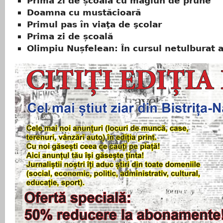
Prima zi de școală cu magiun de prune
Doamna cu mustăcioară
Primul pas în viaţa de şcolar
Prima zi de școală
Olimpiu Nușfelean: În cursul netulburat al