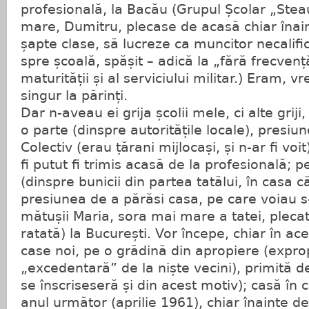
profesională, la Bacău (Grupul Școlar „Steau
mare, Dumitru, plecase de acasă chiar înain
șapte clase, să lucreze ca muncitor necalifi
spre școală, spășit – adică la „fără frecvenț
maturității și al serviciului militar.) Eram, vr
singur la părinți.
Dar n-aveau ei grija școlii mele, ci alte grij
o parte (dinspre autoritățile locale), presiun
Colectiv (erau țărani mijlocași, și n-ar fi voi
fi putut fi trimis acasă de la profesională; p
(dinspre bunicii din partea tatălui, în casa 
presiunea de a părăsi casa, pe care voiau s
mătușii Maria, sora mai mare a tatei, pleca
ratată) la București. Vor începe, chiar în ace
case noi, pe o grădină din apropiere (expro
„excedentară” de la niște vecini), primită de
se înscriseseră și din acest motiv); casă în
anul următor (aprilie 1961), chiar înainte d