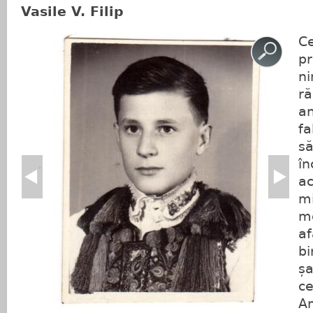
Vasile V. Filip
C
pr
ni
ră
an
fa
să
în
ac
mi
me
af
bi
șa
ce
Am