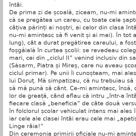
întâi.
De prima zi de școală, ziceam, nu-mi amint
că se pregătea un careu, cu toate cele șapte 
câțiva părinți ai noștri, ai celor din clasa întâi
nu-mi amintesc să fi venit și ai mei). În tot
lung), cât a durat pregătirea careului, a fos
foșgăială în curtea școlii: se revedeau coleg
mari, cei din „ciclul II” venind inclusiv din 
(Săsarm, Piatra și Mireș, care nu aveau șco
ciclul primar). Pe unii îi cunoșteam, mai ales
lui Doruț. Mă simpatizau, că nu trebuiau să 
să mă pună să cânt. Ce-mi amintesc, însă, 
lor de greață, când aflau că intru „într-a înt
fiecare clasă „beneficia” de câte două vers
în folclorul școlar vehiculat intens mai ales 
iar cele ale clasei întâi erau cele mai „apeti
Linge râia!”
Din ceremonia primirii oficiale nu-mi amint