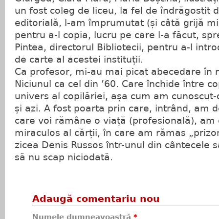
un fost coleg de liceu, la fel de îndrăgostit
editorială, l-am împrumutat (și câtă grijă m
pentru a-l copia, lucru pe care l-a făcut, spre
Pintea, directorul Bibliotecii, pentru a-l int
de carte al acestei instituții.
Ca profesor, mi-au mai picat abecedare în 
Niciunul ca cel din ’60. Care închide între co
univers al copilăriei, așa cum am cunoscut-
și azi. A fost poarta prin care, intrând, am 
care voi rămâne o viață (profesională), am 
miraculos al cărții, în care am rămas „priz
zicea Denis Russos într-unul din cântecele sa
să nu scap niciodată.
Adaugă comentariu nou
Numele dumneavoastră
*