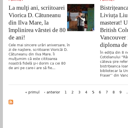
La mulţi ani, scriitoarei
Bistrițeanc
Viorica D. Cătuneanu
Liviuța Liuț
din Ilva Mare, la
masterat! U
împlinirea vârstei de 80
British Co
de ani!
Vancouver 
diploma de 
Cele mai sincere urări aniversare, în
zi de naştere, scriitoarei Vioricăi D.
În ediția din 8 
Cătuneanu din Ilva Mare. Îi
Cotidianului “Ră
mulţumim că este cititoarea
câteva șire refer
noastră fidelă şi-i dorim ca cei 80
bistrițeanca Ioan
de ani pe care-i are să fie...
bibliotecar la U
Fraser’’ din Van
Pagini
« primul
‹ anterior
1
2
3
4
5
6
7
8
9