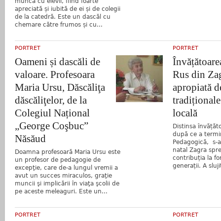
munca cu elevii, fiind foarte
apreciată și iubită de ei și de colegii
de la catedră. Este un dascăl cu
chemare către frumos și cu...
PORTRET
PORTRET
Oameni și dascăli de
Învățătoare
valoare. Profesoara
Rus din Za
Maria Ursu, Dăscăliţa
apropiată d
dăscăliţelor, de la
tradiționale
Colegiul Național
locală
„George Coşbuc”
Distinsa învățăt
după ce a termi
Năsăud
Pedagogică, s-a 
natal Zagra spre
Doamna profesoară Maria Ursu este
contribuția la f
un profesor de pedagogie de
generații. A slujit
excepţie, care de-a lungul vremii a
avut un succes miraculos, graţie
muncii şi implicării în viaţa şcolii de
pe aceste meleaguri. Este un...
PORTRET
PORTRET