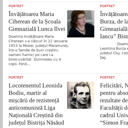
PORTRET
PORTRET
Învățătoarea Maria
Învățătoare
Ciherean de la Școala
Burza, de l
Gimnazială Lunca Ilvei
Gimnazială
Iancu” Bist
Doamna învățătoare Maria
Ciherean s-a născut în 22 ianuarie
Doamna în
1953 la Moisei, județul Maramureș,
Leontina Burza e
într-o familie de buni creștini,
județul Cluj, c
oameni harnici pe care i-a
Dej.
binecuvântat Dumnezeu cu 4
copii. Fiind...
PORTRET
PORTRET
Locotenentul Leonida
Felicitări, 
Bodiu, martir al
pentru abso
mișcării de rezistență
rezultate de
anticomunistă Liga
Facultății d
Națională Creștină din
cadrul Univ
județul Bistrița Năsăud
“Simon Fras