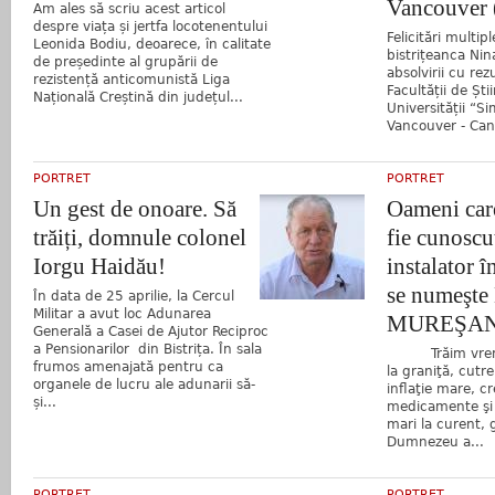
Vancouver 
Am ales să scriu acest articol
despre viața și jertfa locotenentului
Felicitări multip
Leonida Bodiu, deoarece, în calitate
bistrițeanca Nina
de președinte al grupării de
absolvirii cu rez
rezistență anticomunistă Liga
Facultății de Ști
Națională Creștină din județul...
Universității “Si
Vancouver - Cana
PORTRET
PORTRET
Un gest de onoare. Să
Oameni care
trăiți, domnule colonel
fie cunoscuţ
Iorgu Haidău!
instalator 
se numeşt
În data de 25 aprilie, la Cercul
Militar a avut loc Adunarea
MUREŞA
Generală a Casei de Ajutor Reciproc
a Pensionarilor din Bistrița. În sala
Trăim vremuri
frumos amenajată pentru ca
la graniţă, cut
organele de lucru ale adunarii să-
inflaţie mare, cr
și...
medicamente şi 
mari la curent, 
Dumnezeu a...
PORTRET
PORTRET