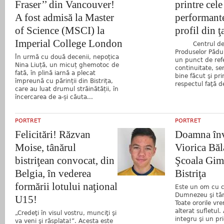
Fraser’’ din Vancouver!
printre cel
A fost admisă la Master
performante
of Science (MSCI) la
profil din ţ
Imperial College London
Centrul de Va
Produselor Pădur
În urmă cu două decenii, nepoțica
un punct de refe
Nina Liuță, un micuț ghemotoc de
continuitate, ser
fată, în plină iarnă a plecat
bine făcut şi pr
împreună cu părinții din Bistrița,
respectul faţă d
care au luat drumul străinătății, în
încercarea de a-și căuta...
PORTRET
PORTRET
Felicitări! Răzvan
Doamna înv
Moise, tânărul
Viorica Băl
bistriţean convocat, din
Şcoala Gimn
Belgia, în vederea
Bistriţa
formării lotului naţional
Este un om cu c
Dumnezeu şi tăr
U15!
Toate ororile vre
alterat sufletu
„Credeţi în visul vostru, munciţi şi
integru şi un pr
va veni şi răsplata!”. Acesta este