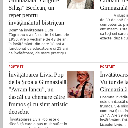
Gimnazială "Grigore
Ciobanu de
Silaşi" Beclean, un
Gimnazială 
reper pentru
A slujit în 
de 39 de ani! Es
învăţământul bistriţean
competentă, pli
entuziasm. Este 
Doamna învățătoare Liuța
ca toți cei care 
Zăgreanu s-a născut în 14 ianuarie
exacte, după cu
1956. Are o vechime de 43 de ani
în învățământ, din care 18 ani a
funcționat ca educatoare și 25 ani
ca învățătoare, de mare prestigiu...
PORTRET
PORTRET
Învățătoarea Livia Pop
Învățătoare
de la Școala Gimnazială
Vultur de l
”Avram Iancu”, un
Gimnazială
dascăl cu chemare către
Doamna învățăto
este un dascăl c
frumos și cu simț artistic
frumos. S-a năs
deosebit
comuna Șieu, î
1947. Are 39 de
Învățătoarea Livia Pop este o
învățământ. Est
dăscăliță care a pus mult suflet în
Liceului Liviu...