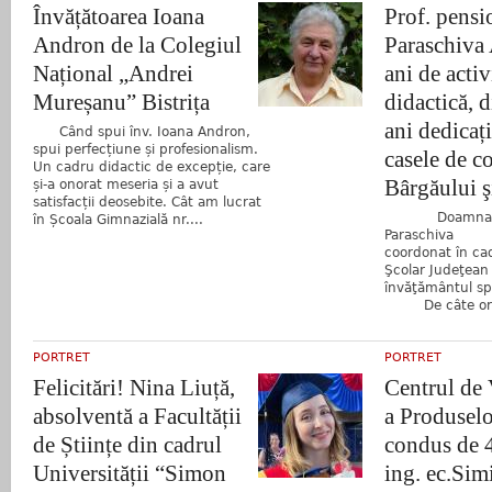
Învățătoarea Ioana
Prof. pensi
Andron de la Colegiul
Paraschiva
Național „Andrei
ani de activ
Mureșanu” Bistrița
didactică, 
ani dedicați
Când spui înv. Ioana Andron,
spui perfecțiune și profesionalism.
casele de c
Un cadru didactic de excepție, care
Bârgăului ş
și-a onorat meseria și a avut
satisfacții deosebite. Cât am lucrat
Doamna pro
în Școala Gimnazială nr....
Paraschiva 
coordonat în cad
Şcolar Judeţean 
învăţământul spe
De câte ori.
PORTRET
PORTRET
Felicitări! Nina Liuță,
Centrul de 
absolventă a Facultății
a Produselo
de Științe din cadrul
condus de 4
Universității “Simon
ing. ec.Sim