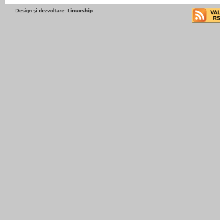
Design şi dezvoltare:
Linuxship