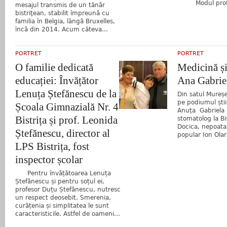
Modul profesio
mesajul transmis de un tânăr
bistriţean, stabilit împreună cu
familia în Belgia, lângă Bruxelles,
încă din 2014. Acum câteva...
PORTRET
PORTRET
O familie dedicată
Medicină și
educației: Învățător
Ana Gabrie
Lenuța Ștefănescu de la
Din satul Mureșe
pe podiumul ști
Școala Gimnazială Nr. 4
Anuța Gabriela 
Bistrița și prof. Leonida
stomatolog la Bist
Docica, nepoata
Ștefănescu, director al
popular Ion Olar,
LPS Bistrița, fost
inspector școlar
Pentru învățătoarea Lenuța
Ștefănescu și pentru soțul ei,
profesor Duțu Ștefănescu, nutresc
un respect deosebit. Smerenia,
curățenia și simplitatea le sunt
caracteristicile. Astfel de oameni...