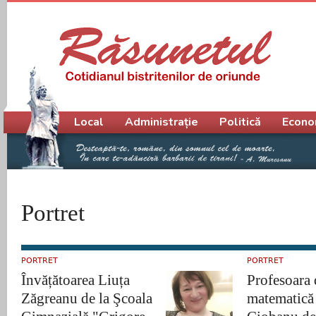
Meniu principal
Local
Administrație
Politică
Econo
Portret
PORTRET
PORTRET
Învățătoarea Liuța
Profesoara 
Zăgreanu de la Şcoala
matematică 